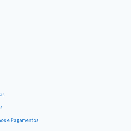
as
as
hos e Pagamentos