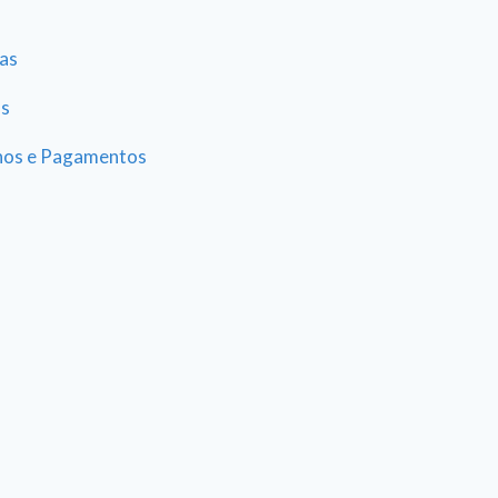
as
as
hos e Pagamentos