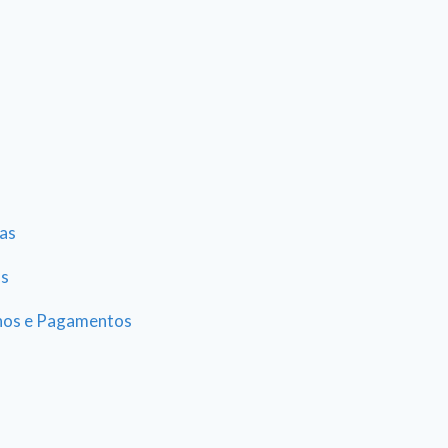
as
as
hos e Pagamentos