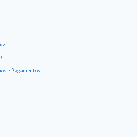
as
as
hos e Pagamentos