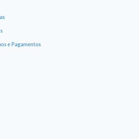
as
as
hos e Pagamentos